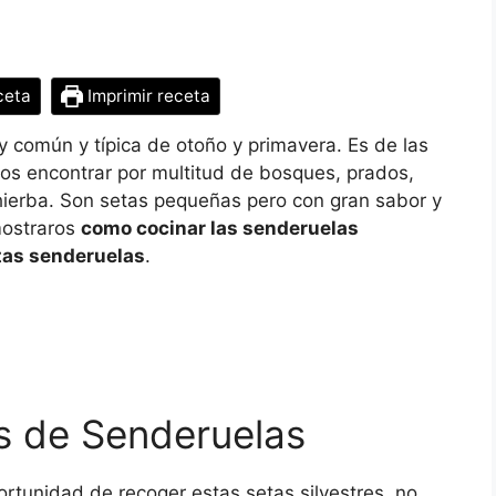
ceta
Imprimir receta
y común y típica de otoño y primavera. Es de las
os encontrar por multitud de bosques, prados,
hierba. Son setas pequeñas pero con gran sabor y
mostraros
como cocinar las senderuelas
tas senderuelas
.
s de Senderuelas
ortunidad de recoger estas setas silvestres, no