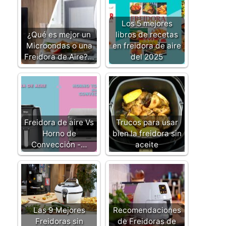
Los 5 mejores
¿Qué es mejor un
libros de recetas
Microondas o una
en freidora de aire
Freidora de Aire?…
del 2025
Freidora de aire Vs
Trucos para usar
Horno de
bien la freidora sin
Convección -…
aceite
Las 9 Mejores
Recomendaciones
Freidoras sin
de Freidoras de