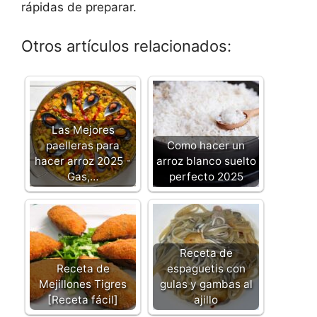
rápidas de preparar.
Otros artículos relacionados:
Las Mejores
paelleras para
Como hacer un
hacer arroz 2025 -
arroz blanco suelto
Gas,…
perfecto 2025
Receta de
Receta de
espaguetis con
Mejillones Tigres
gulas y gambas al
[Receta fácil]
ajillo