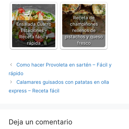
Receta de
Ensalada Cuatro
champiñones
Estaciones -
rellenos de
Receta fácil y
pistachos y queso
rápida
fresco
Como hacer Provoleta en sartén – Fácil y
rápido
Calamares guisados con patatas en olla
express – Receta fácil
Deja un comentario