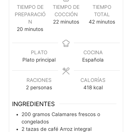
TIEMPO DE
TIEMPO DE
TIEMPO
PREPARACIÓ
COCCIÓN
TOTAL
minutos
minutos
N
22
minutos
42
minutos
minutos
20
minutos
PLATO
COCINA
Plato principal
Española
RACIONES
CALORÍAS
2
personas
418
kcal
INGREDIENTES
200
gramos
Calamares frescos o
congelados
2
tazas de café
Arroz integral