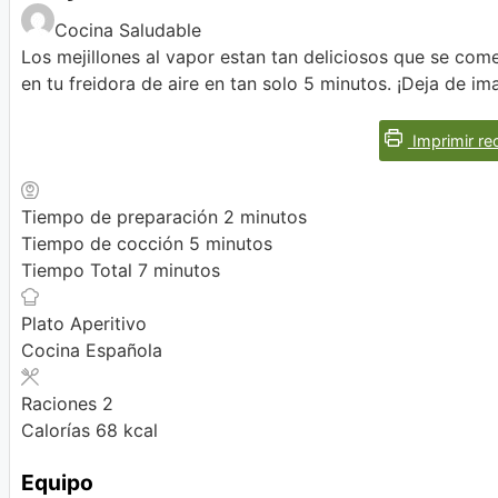
Cocina Saludable
Los mejillones al vapor estan tan deliciosos que se com
en tu freidora de aire en tan solo 5 minutos. ¡Deja de im
Imprimir re
minutos
Tiempo de preparación
2
minutos
minutos
Tiempo de cocción
5
minutos
minutos
Tiempo Total
7
minutos
Plato
Aperitivo
Cocina
Española
Raciones
2
Calorías
68
kcal
Equipo