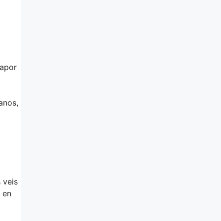
vapor
anos,
 veis
 en