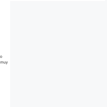
no
e muy