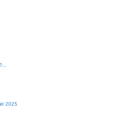
e?…
del 2025