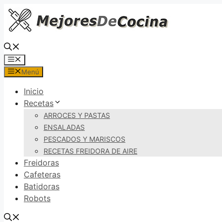
Saltar
al
contenido
Menú
Menú
Inicio
Recetas
ARROCES Y PASTAS
ENSALADAS
PESCADOS Y MARISCOS
RECETAS FREIDORA DE AIRE
Freidoras
Cafeteras
Batidoras
Robots