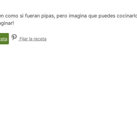
en como si fueran pipas, pero imagina que puedes cocinarl
aginar!
ceta
Fijar la receta