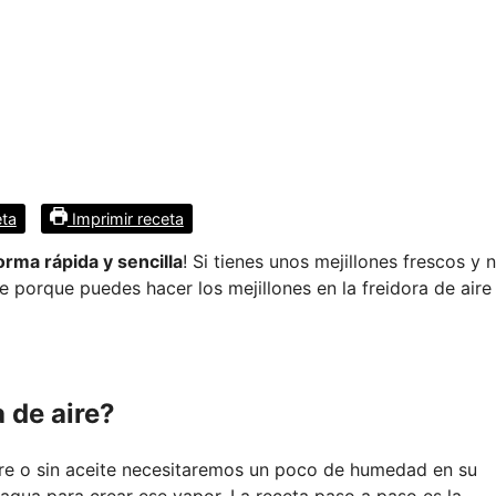
eta
Imprimir receta
orma rápida y sencilla
! Si tienes unos mejillones frescos y 
e porque puedes hacer los mejillones en la freidora de air
 de aire?
aire o sin aceite necesitaremos un poco de humedad en su
agua para crear ese vapor. La receta paso a paso es la