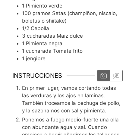
1
Pimiento verde
100
gramos
Setas (champiñon, niscalo,
boletus o shiitake)
1/2
Cebolla
3
cucharadas
Maiz dulce
1
Pimienta negra
1
cucharada
Tomate frito
1
jengibre
INSTRUCCIONES
En primer lugar, vamos cortando todas
las verduras y los ajos en láminas.
También troceamos la pechuga de pollo,
y la sazonamos con sal y pimienta.
Ponemos a fuego medio-fuerte una olla
con abundante agua y sal. Cuando
empiece a hervir añadimos los tallarines.