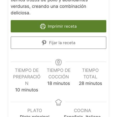
verduras, creando una combinación
deliciosa.
Imprimir receta
Fijar la receta
TIEMPO DE
TIEMPO DE
TIEMPO
PREPARACIÓ
COCCIÓN
TOTAL
minutos
minutos
N
18
minutos
28
minutos
minutos
10
minutos
PLATO
COCINA