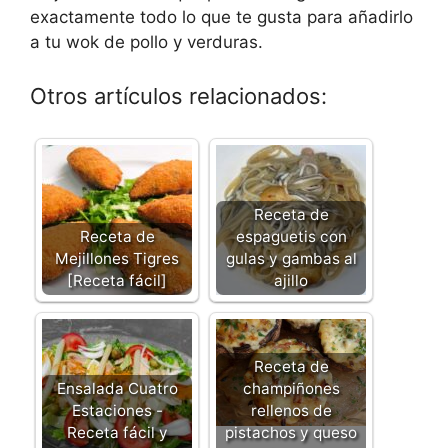
exactamente todo lo que te gusta para añadirlo
a tu wok de pollo y verduras.
Otros artículos relacionados:
Receta de
Receta de
espaguetis con
Mejillones Tigres
gulas y gambas al
[Receta fácil]
ajillo
Receta de
Ensalada Cuatro
champiñones
Estaciones -
rellenos de
Receta fácil y
pistachos y queso