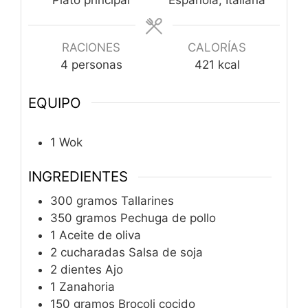
Plato principal
Española, Italiana
RACIONES
CALORÍAS
4
personas
421
kcal
EQUIPO
1 Wok
INGREDIENTES
300
gramos
Tallarines
350
gramos
Pechuga de pollo
1
Aceite de oliva
2
cucharadas
Salsa de soja
2
dientes
Ajo
1
Zanahoria
150
gramos
Brocoli cocido