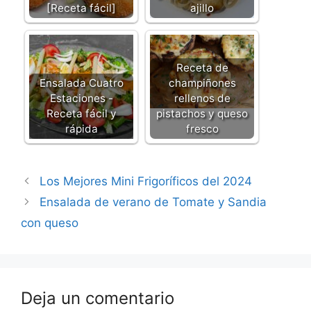
[Receta fácil]
ajillo
Receta de
Ensalada Cuatro
champiñones
Estaciones -
rellenos de
Receta fácil y
pistachos y queso
rápida
fresco
Los Mejores Mini Frigoríficos del 2024
Ensalada de verano de Tomate y Sandia
con queso
Deja un comentario