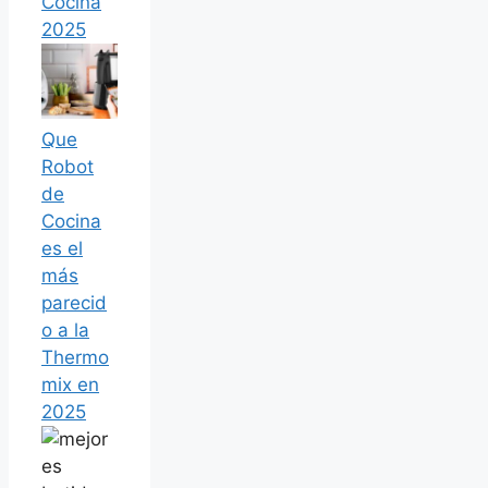
Cocina
2025
Que
Robot
de
Cocina
es el
más
parecid
o a la
Thermo
mix en
2025