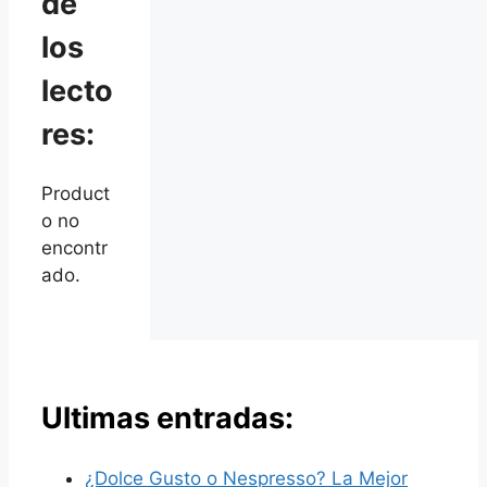
de
los
lecto
res:
Product
o no
encontr
ado.
Ultimas entradas:
¿Dolce Gusto o Nespresso? La Mejor