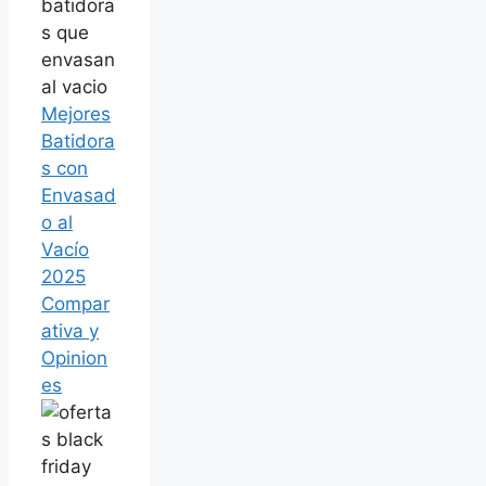
Mejores
Batidora
s con
Envasad
o al
Vacío
2025
Compar
ativa y
Opinion
es