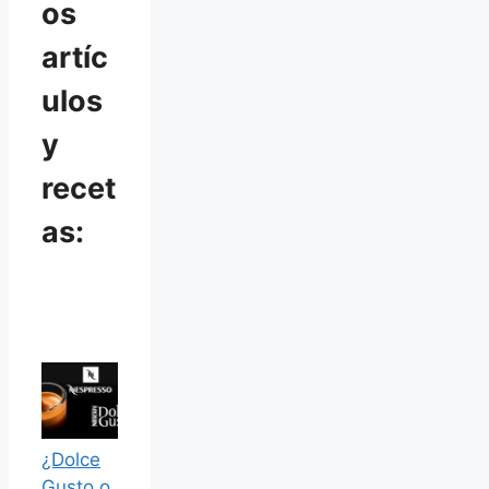
os
artíc
ulos
y
recet
as:
¿Dolce
Gusto o