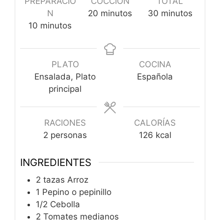
PREPARACIÓ
COCCIÓN
TOTAL
minutos
minutos
N
20
minutos
30
minutos
minutos
10
minutos
PLATO
COCINA
Ensalada, Plato
Española
principal
RACIONES
CALORÍAS
2
personas
126
kcal
INGREDIENTES
2
tazas
Arroz
1
Pepino o pepinillo
1/2
Cebolla
2
Tomates medianos