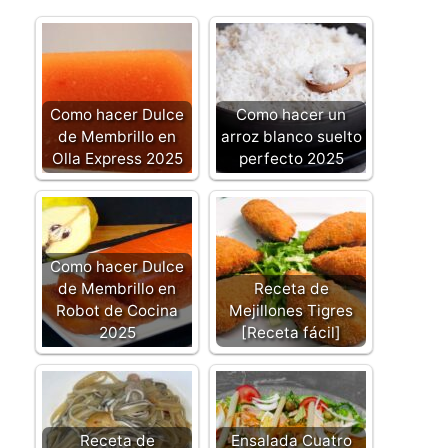
Como hacer Dulce
Como hacer un
de Membrillo en
arroz blanco suelto
Olla Express 2025
perfecto 2025
Como hacer Dulce
de Membrillo en
Receta de
Robot de Cocina
Mejillones Tigres
2025
[Receta fácil]
Receta de
Ensalada Cuatro