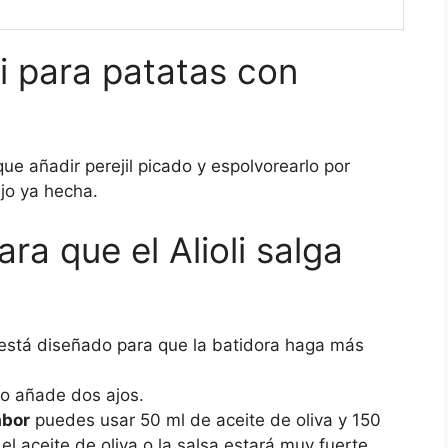
li para patatas con
que añadir perejil picado y espolvorearlo por
jo ya hecha.
ra que el Alioli salga
 está diseñado para que la batidora haga más
o añade dos ajos.
abor
puedes usar 50 ml de aceite de oliva y 150
el aceite de oliva o la salsa estará muy fuerte.