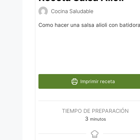
Cocina Saludable
Como hacer una salsa alioli con batidor
Imprimir receta
TIEMPO DE PREPARACIÓN
minutos
3
minutos