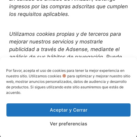
ingresos por las compras adscritas que cumplen
los requisitos aplicables.
Utilizamos
cookies propias y de terceros para
mejorar nuestros servicios y mostrarle
publicidad a través de Adsense, mediante el
análisis de sus hábitos de navegación. Puede
cambiar la configuración u obtener más
Por favor, acepta el uso de cookies para tener la mejor experiencia en
información aquí
:
nuestro sitio. Utilizamos cookies
para optimizar y mejorar nuestro sitio
web, mostrar anuncios personalizados, datos de audiencia y desarrollo
de productos. Si sigues utilizando este sitio asumiremos que estás de
Política de Privacidad
acuerdo.
Política de cookies (UE)
Aceptar y Cerrar
© 2026 MejoresDeCocina.com
• Creado con
Ver preferencias
GeneratePress